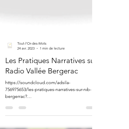
Tout-l'Or-des-Mots
24 avr. 2023
1 min de lecture
Les Pratiques Narratives sur
Radio Vallée Bergerac
https://soundcloud.com/adsila-
756975653/les-pratiques-narratives-sur-rvb-
bergerrac?
si=2b01e2640c634b4181736914c7055dcb&ut
m_source=clipboa...