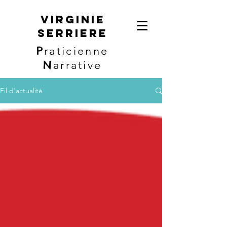
Virginie
Serriere
P
raticienne
N
arrative
Fil d'actualité