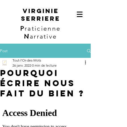
Virginie
Serriere
P
raticienne
N
arrative
Post
Tout-l'Or-des-Mots
26 janv. 2022
0 min de lecture
Pourquoi
écrire nous
fait du bien ?